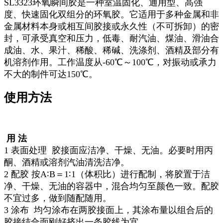
SL3323环氧瞬间胶是一种室温固化、通用型、高强
度、快速固化双组分的环氧胶。它适用于多种金属和非
金属材料本身或相互间胶接或永久性（不可拆卸）的密
封，可承受真空和压力，低毒、耐汽油、煤油、滑油合
成油、水、果汁、稀酸、稀碱、洗涤剂、酒精及部分有
机溶剂作用。工作温度从-60℃～100℃，对振动或承力
不大的制件可达150℃。
使用方法
用 法
1 表面处理 胶接面应洁净、干燥、无油。必要时用丙
酮、酒精或溶剂汽油清洗洁净。
2 配胶 按A∶B＝1∶1（体积比）进行配制，将胶置于洁
净、干燥、无油的容器中，混合均匀至颜色一致。配胶
不宜过多，做到随配随用。
3 涂布 均匀涂布在两胶接面上，其涂布量以组合后的
胶接结合面刚好挤出一条胶线为宜。