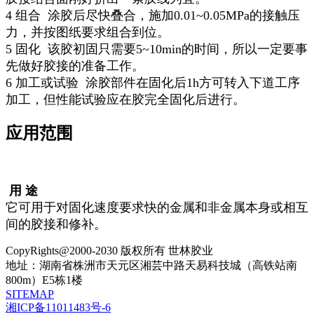
4 组合 涂胶后尽快叠合，施加0.01~0.05MPa的接触压
力，并按图纸要求组合到位。
5 固化 该胶初固只需要5~10min的时间，所以一定要事
先做好胶接的准备工作。
6 加工或试验 涂胶部件在固化后1h方可转入下道工序
加工，但性能试验应在胶完全固化后进行。
应用范围
用 途
它可用于对固化速度要求快的金属和非金属本身或相互
间的胶接和修补。
CopyRights@2000-2030 版权所有 世林胶业
地址：湖南省株洲市天元区湘芸中路天易科技城（高铁站南
800m）E5栋1楼
SITEMAP
湘ICP备11011483号-6