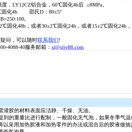
强度，LY12CZ铝合金，60℃固化4h后 ≥8MPa。
0℃固化4h 邵氏D：80±5°
=250:100,
±2℃固化48h，或者30±2℃固化24h，或者15±2℃固化24h
何疑问，可以随时
联系我们
!
0-4088-40服务邮箱：
sl@sljy88.com
 需灌胶的材料表面应洁静、干燥、无油。
提到的重量比进行配制，
一般固化无气泡，如果冬季气温
将以采用加热胶液和加热零件的办法或混合后的胶液做抽
降低气泡量。