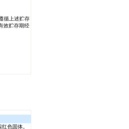
在遵循上述贮存
有效贮存期
经
棕红色固体。