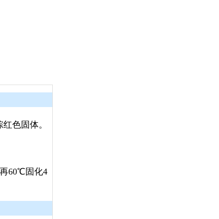
棕红色固体。
，再60℃固化4