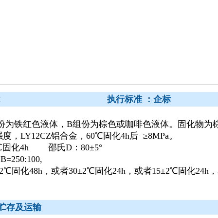
产品性能 执行标准 ：企标
A组份为铁红色液体，B组份为棕色或咖啡色液体。固化物为
度，LY12CZ铝合金，60℃固化4h后 ≥8MPa
。
0℃固化4h 邵氏D：80±5°
=250:100,
±2℃固化48h，或者30±2℃固化24h，或者15±2℃固化24h
贮存及运输