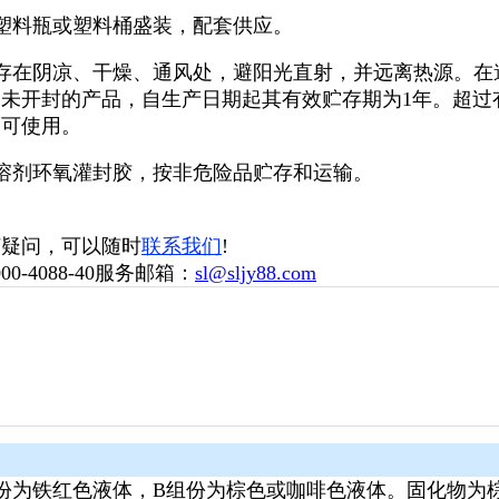
采用塑料瓶或塑料桶盛装，配套供应。
应贮存在阴凉、干燥、通风处，避阳光直射，并远离热源。
未开封的产品，自生产日期起其有效贮存期为1年。超过
仍可使用。
为无溶剂环氧灌封胶，按非危险品贮存和运输。
何疑问，可以随时
联系我们
!
0-4088-40服务邮箱：
sl@sljy88.com
A组份为铁红色液体，B组份为棕色或咖啡色液体。固化物为