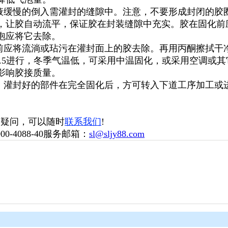
胶液缓慢的倒入需灌封的缝隙中。注意，不要形成封闭的胶
，让胶自动流平，保证胶在封装缝隙中充实。胶在固化前
泡应将它去除。
前应将流淌或玷污在灌封面上的胶去除。再用丙酮擦拭干
表3.5进行，冬季气温低，可采用中温固化，或采用空调或
影响胶接质量。
验 灌封好的部件在完全固化后，方可转入下道工序加工或
何疑问，可以随时
联系我们
!
0-4088-40服务邮箱：
sl@sljy88.com